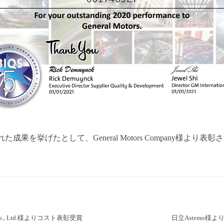
を挙げたとして、General Motors Company様より表
ing Co., Ltd.様よりコスト表彰受賞
日立Astemo様より2