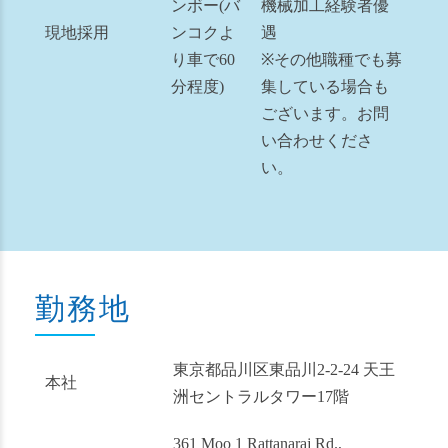
ンボー(バ
機械加工経験者優
現地採用
ンコクよ
遇
り車で60
※その他職種でも募
分程度)
集している場合も
ございます。お問
い合わせくださ
い。
勤務地
東京都品川区東品川2-2-24 天王
本社
洲セントラルタワー17階
361 Moo 1 Rattanaraj Rd.,